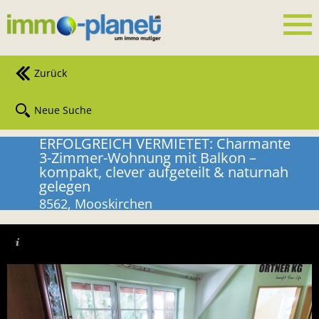
Zurück
Neue Suche
ERFOLGREICH VERMIETET: Charmante
3-Zimmer-Wohnung mit Balkon –
kompakt, clever aufgeteilt & naturnah
gelegen
8562, Mooskirchen