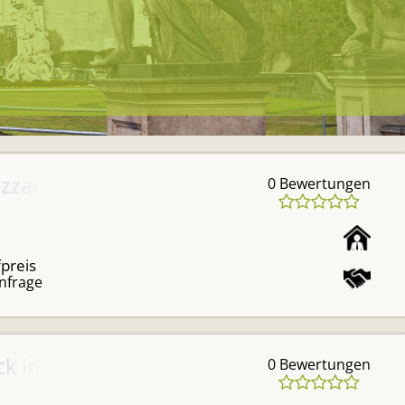
izzanerheimat (Ferienanlage oder Dauerv
0 Bewertungen
preis
nfrage
ck in Lannach!
0 Bewertungen