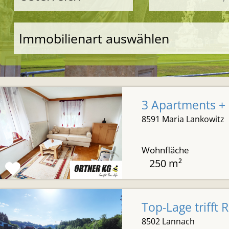
Immobilienart auswählen
3 Apartments + 
8591 Maria Lankowitz
Wohnfläche
250 m²
Top-Lage trifft 
8502 Lannach