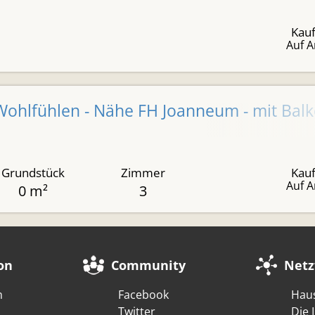
Kauf
Auf A
hlfühlen - Nähe FH Joanneum - mit Balko
Grundstück
Zimmer
Kauf
Auf A
0 m²
3
on
Community
Netz
m
Facebook
Hau
Twitter
Die 