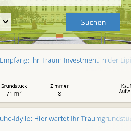
Suchen
Empfang: Ihr Traum-Investment in der Lip
Grundstück
Zimmer
Kauf
Auf A
71 m²
8
Ruhe-Idylle: Hier wartet Ihr Traumgrundstü