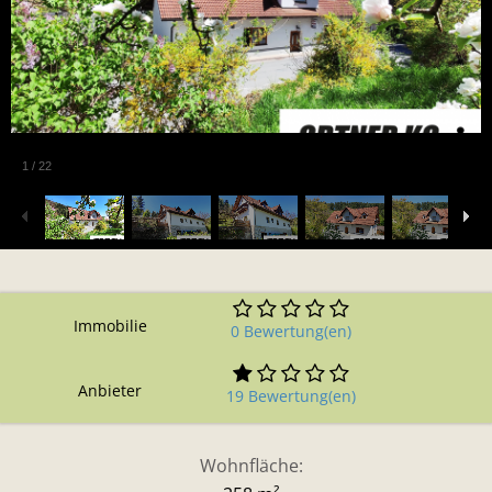
1
/
22
Immobilie
0 Bewertung(en)
Anbieter
19 Bewertung(en)
Wohnfläche: