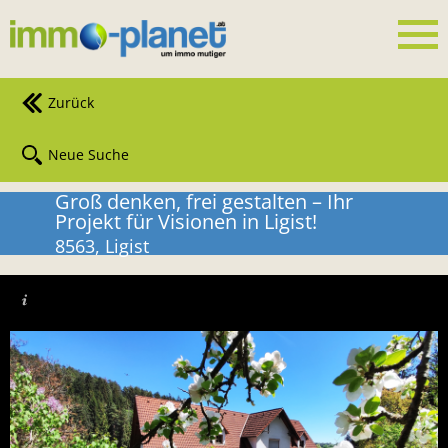
Zurück
Neue Suche
Groß denken, frei gestalten – Ihr
Projekt für Visionen in Ligist!
8563, Ligist