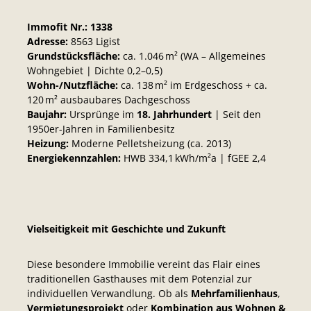
Immofit Nr.: 1338
Adresse:
8563 Ligist
Grundstücksfläche:
ca. 1.046 m² (WA – Allgemeines
Wohngebiet | Dichte 0,2–0,5)
Wohn-/Nutzfläche:
ca. 138 m² im Erdgeschoss + ca.
120 m² ausbaubares Dachgeschoss
Baujahr:
Ursprünge im
18. Jahrhundert
| Seit den
1950er-Jahren in Familienbesitz
Heizung:
Moderne Pelletsheizung (ca. 2013)
Energiekennzahlen:
HWB 334,1 kWh/m²a | fGEE 2,4
Vielseitigkeit mit Geschichte und Zukunft
Diese besondere Immobilie vereint das Flair eines
traditionellen Gasthauses mit dem Potenzial zur
individuellen Verwandlung. Ob als
Mehrfamilienhaus
,
Vermietungsprojekt
oder
Kombination aus Wohnen &